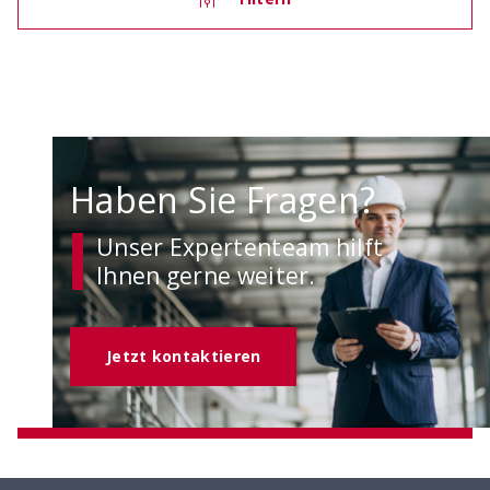
OCIMA – Lebensdauerbemessung
Ziellebensdauer von Stahlbetonbauwerken in der
Planungsphase überprüfen
Haben Sie Fragen?
Unser Expertenteam hilft
Ihnen gerne weiter.
Jetzt kontaktieren
ACILIST
Bewehrungstechnik-Listen einfach und schnell
erstellen