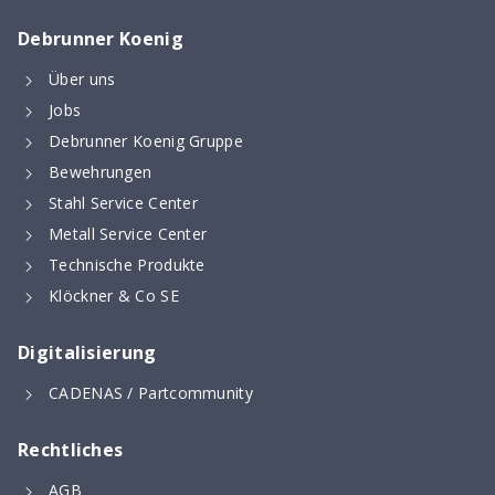
Debrunner Koenig
Über uns
Jobs
Debrunner Koenig Gruppe
Bewehrungen
Stahl Service Center
Metall Service Center
Digitaler Bewehrungsschieber
Technische Produkte
Stoss- & Verankerungslängen und
Klöckner & Co SE
Mindestabmessungen von Abbiegeformen -
digital berechnet nach neuer SIA 262 (2025)
Digitalisierung
CADENAS / Partcommunity
Rechtliches
AGB