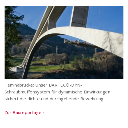
OCIMA – Lebensdauerbemessung
Ziellebensdauer von Stahlbetonbauwerken in
der Planungsphase überprüfen
Taminabrücke: Unser BARTEC®-DYN-
Schraubmuffensystem für dynamische Einwirkungen
sichert die dichte und durchgehende Bewehrung.
ACILIST
Bewehrungstechnik-Listen einfach und schnell
Zur Baureportage ›
erstellen