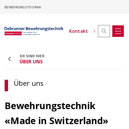
Skip
BEWEHRUNGSTECHNIK
to
main
content
Kontakt
SIE SIND HIER
ACINOXplus® Höhenversatz - Konfigurator
ÜBER UNS
Kragplattenanschlüsse mit Höhenversatz
konfigurieren
Über uns
Bewehrungstechnik
«Made in Switzerland»