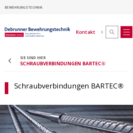
Skip
BEWEHRUNGSTECHNIK
to
main
content
Kontakt
SIE SIND HIER
SCHRAUBVERBINDUNGEN BARTEC®
ACINOXplus® Höhenversatz - Konfigurator
Kragplattenanschlüsse mit Höhenversatz
konfigurieren
Schraubverbindungen BARTEC®