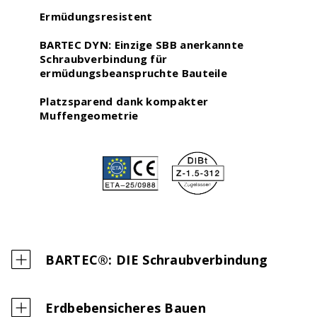
Ermüdungsresistent
BARTEC DYN: Einzige SBB anerkannte
Schraubverbindung für
ermüdungsbeanspruchte Bauteile
Platzsparend dank kompakter
Muffengeometrie
Digitaler Bewehrungsschieber
Stoss- & Verankerungslängen und
Mindestabmessungen von Abbiegeformen -
digital berechnet nach neuer SIA 262 (2025)
BARTEC®: DIE Schraubverbindung
Erdbebensicheres Bauen