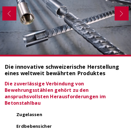
OCIMA – Lebensdauerbemessung
Ziellebensdauer von Stahlbetonbauwerken in der
Planungsphase überprüfen
Die innovative schweizerische Herstellung
eines weltweit bewährten Produktes
Die zuverlässige Verbindung von
Bewehrungsstählen gehört zu den
anspruchsvollsten Herausforderungen im
Betonstahlbau
ACILIST
Zugelassen
Bewehrungstechnik-Listen einfach und schnell
erstellen
Erdbebensicher