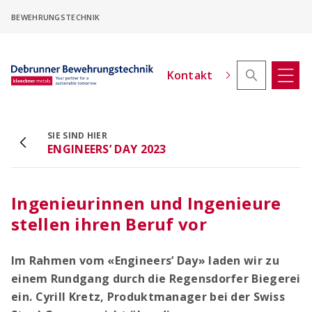
Skip
BEWEHRUNGSTECHNIK
to
main
content
Kontakt
SIE SIND HIER
ACINOXplus® Höhenversatz - Konfigurator
ENGINEERS’ DAY 2023
Kragplattenanschlüsse mit Höhenversatz
konfigurieren
Ingenieurinnen und Ingenieure
stellen ihren Beruf vor
Im Rahmen vom «Engineers’ Day» laden wir zu
einem Rundgang durch die Regensdorfer Biegerei
ein. Cyrill Kretz, Produktmanager bei der Swiss