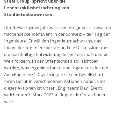
Steel Group, spricht über die
Lebenszyklusbetrachtung von
Stahlbetonbauwerken.
OCIMA – Lebensdauerbemessung
Ziellebensdauer von Stahlbetonbauwerken in
Der 4. März jedes Jahres ist der «Engineers’ Day», ein
der Planungsphase überprüfen
flächendeckender Event in der Schweiz – der Tag der
Ingenieure. Er will den Ingenieurnachwuchs, das
Image der Ingenieurberufe und die Diskussion über
die nachhaltige Entwicklung der Gesellschaft und der
Welt fördern. In der Öffentlichkeit soll sichtbar
werden, was Ingenieurinnen und Ingenieure leisten:
Am «Engineers’ Day» bringen sie der Gesellschaft
ihren Beruf in verschiedenen Aktionen näher. Eine
dieser Aktionen ist unser „Engineers‘ Day“ Event,
ACILIST
welcher am 7. März 2023 in Regensdorf stattfinden
Bewehrungstechnik-Listen einfach und schnell
wird.
erstellen