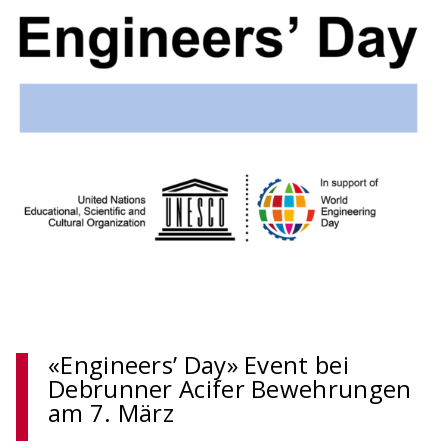
Digitaler Bewehrungsschieber
Stoss- & Verankerungslängen und
Mindestabmessungen von Abbiegeformen -
digital berechnet nach neuer SIA 262 (2025)
«Engineers’ Day» Event bei
Debrunner Acifer Bewehrungen
am 7. März