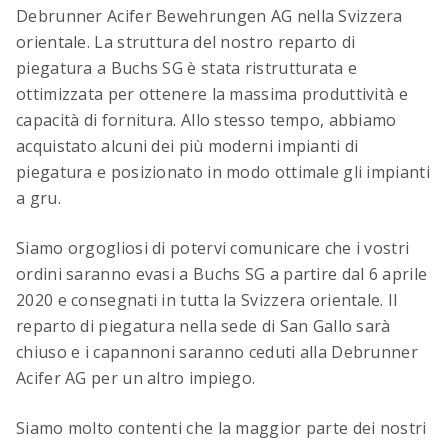
Crea facilmente e rapidamente elenchi di
Debrunner Acifer Bewehrungen AG nella Svizzera
tecnologie di rinforzo
orientale. La struttura del nostro reparto di
piegatura a Buchs SG è stata ristrutturata e
ottimizzata per ottenere la massima produttività e
capacità di fornitura. Allo stesso tempo, abbiamo
acquistato alcuni dei più moderni impianti di
piegatura e posizionato in modo ottimale gli impianti
a gru.
Siamo orgogliosi di potervi comunicare che i vostri
Tabella digitale per la piegatura dell’acciaio di
ordini saranno evasi a Buchs SG a partire dal 6 aprile
armatura
2020 e consegnati in tutta la Svizzera orientale. Il
Lunghezze dei giunti di sovrapposizione,
reparto di piegatura nella sede di San Gallo sarà
lunghezze di ancoraggio e dimensioni minime dei
chiuso e i capannoni saranno ceduti alla Debrunner
ferri sagomati – calcolati in modo digitale secondo
la nuova norma SIA 262 (2025)
Acifer AG per un altro impiego.
Siamo molto contenti che la maggior parte dei nostri