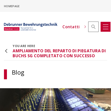
Skip
HOMEPAGE
to
main
content
Contatti
YOU ARE HERE
AMPLIAMENTO DEL REPARTO DI PIEGATURA DI
Configuratore di offset in altezza
BUCHS SG COMPLETATO CON SUCCESSO
ACINOXplus®
Configurare i collegamenti delle solette a sbalzo
con offset di altezza
Blog