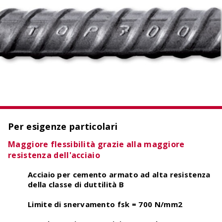
OCIMA – Valutazione della durata di vita
Verificare la durata di vita prevista delle strutture
in cemento armato durante la fase di
progettazione.
Per esigenze particolari
Maggiore flessibilità grazie alla maggiore
resistenza dell'acciaio
Acciaio per cemento armato ad alta resistenza
della classe di duttilità B
Limite di snervamento fsk = 700 N/mm2
ACILIST