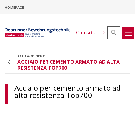
Skip
HOMEPAGE
to
main
content
Contatti
YOU ARE HERE
ACCIAIO PER CEMENTO ARMATO AD ALTA
Configuratore di offset in altezza
RESISTENZA TOP700
ACINOXplus®
Configurare i collegamenti delle solette a sbalzo
con offset di altezza
Acciaio per cemento armato ad
alta resistenza Top700