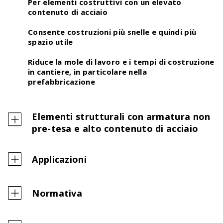
Crea facilmente e rapidamente elenchi di
Per elementi costruttivi con un elevato
tecnologie di rinforzo
contenuto di acciaio
Consente costruzioni più snelle e quindi più
spazio utile
Riduce la mole di lavoro e i tempi di costruzione
in cantiere, in particolare nella
prefabbricazione
Elementi strutturali con armatura non
pre-tesa e alto contenuto di acciaio
Tabella digitale per la piegatura dell’acciaio di
armatura
Lunghezze dei giunti di sovrapposizione,
Applicazioni
lunghezze di ancoraggio e dimensioni minime dei
ferri sagomati – calcolati in modo digitale secondo
la nuova norma SIA 262 (2025)
Normativa