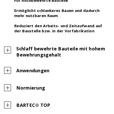
Für hochbewehrte Bauteile
Ermöglicht schlankeres Bauen und dadurch
mehr nutzbaren Raum
Reduziert den Arbeits- und Zeitaufwand auf
der Baustelle bzw. in der Vorfabrikation
Schlaff bewehrte Bauteile mit hohem
Bewehrungsgehalt
Digitaler Bewehrungsschieber
Stoss- & Verankerungslängen und
Mindestabmessungen von Abbiegeformen -
Anwendungen
digital berechnet nach neuer SIA 262 (2025)
Normierung
BARTEC® TOP