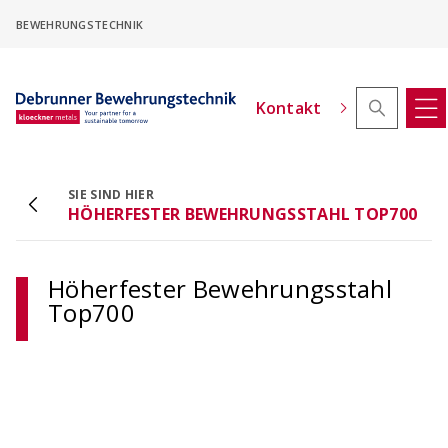
Skip
BEWEHRUNGSTECHNIK
to
main
content
Kontakt
SIE SIND HIER
HÖHERFESTER BEWEHRUNGSSTAHL TOP700
ACINOXplus® Höhenversatz - Konfigurator
Kragplattenanschlüsse mit Höhenversatz
konfigurieren
Höherfester Bewehrungsstahl
Top700