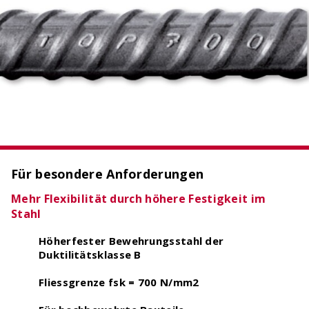
OCIMA – Lebensdauerbemessung
Ziellebensdauer von Stahlbetonbauwerken in der
Planungsphase überprüfen
Für besondere Anforderungen
Mehr Flexibilität durch höhere Festigkeit im
Stahl
Höherfester Bewehrungsstahl der
Duktilitätsklasse B
ACILIST
Fliessgrenze fsk = 700 N/mm2
Bewehrungstechnik-Listen einfach und schnell
erstellen