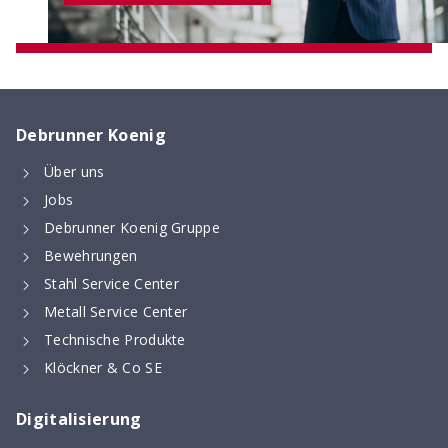
Debrunner Koenig
Über uns
Jobs
Digitaler Bewehrungsschieber
Debrunner Koenig Gruppe
Stoss- & Verankerungslängen und
Bewehrungen
Mindestabmessungen von Abbiegeformen -
Stahl Service Center
digital berechnet nach neuer SIA 262 (2025)
Metall Service Center
Technische Produkte
Klöckner & Co SE
Digitalisierung