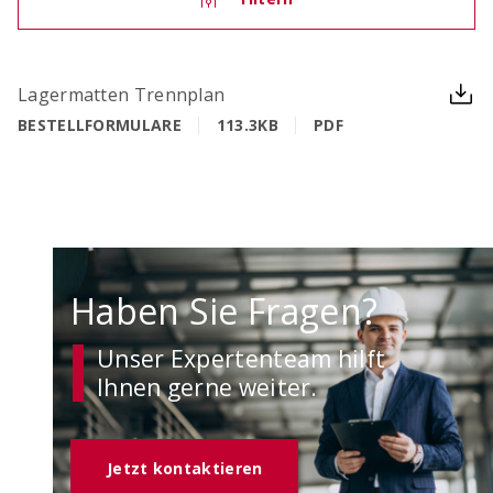
OCIMA – Lebensdauerbemessung
Lagermatten Trennplan
Ziellebensdauer von Stahlbetonbauwerken in der
BESTELLFORMULARE
113.3KB
PDF
Planungsphase überprüfen
Haben Sie Fragen?
Unser Expertenteam hilft
Ihnen gerne weiter.
ACILIST
Bewehrungstechnik-Listen einfach und schnell
Jetzt kontaktieren
erstellen