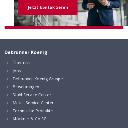
Jetzt kontaktieren
Debrunner Koenig
Über uns
Digitaler Bewehrungsschieber
Jobs
Stoss- & Verankerungslängen und
Mindestabmessungen von Abbiegeformen -
Debrunner Koenig Gruppe
digital berechnet nach neuer SIA 262 (2025)
Bewehrungen
Stahl Service Center
Metall Service Center
Technische Produkte
Klöckner & Co SE