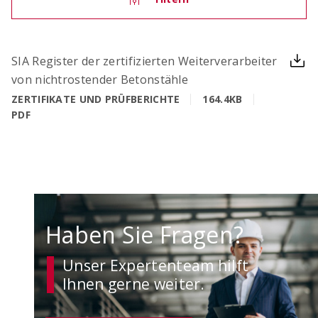
OCIMA – Lebensdauerbemessung
SIA Register der zertifizierten Weiterverarbeiter
Ziellebensdauer von Stahlbetonbauwerken in der
von nichtrostender Betonstähle
Planungsphase überprüfen
ZERTIFIKATE UND PRÜFBERICHTE
164.4KB
PDF
Haben Sie Fragen?
Unser Expertenteam hilft
ACILIST
Ihnen gerne weiter.
Bewehrungstechnik-Listen einfach und schnell
erstellen