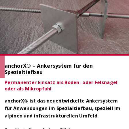
OCIMA – Lebensdauerbemessung
Ziellebensdauer von Stahlbetonbauwerken in der
Planungsphase überprüfen
anchorX® – Ankersystem für den
Spezialtiefbau
Permanenter Einsatz als Boden- oder Felsnagel
oder als Mikropfahl
anchorX® ist das neuentwickelte Ankersystem
für Anwendungen im Spezialtiefbau, speziell im
ACILIST
alpinen und infrastrukturellen Umfeld.
Bewehrungstechnik-Listen einfach und schnell
erstellen