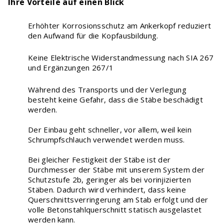
Ihre Vorteile auf einen Blick
Erhöhter Korrosionsschutz am Ankerkopf reduziert
den Aufwand für die Kopfausbildung.
Keine Elektrische Widerstandmessung nach SIA 267
und Ergänzungen 267/1
Während des Transports und der Verlegung
besteht keine Gefahr, dass die Stäbe beschädigt
werden.
Digitaler Bewehrungsschieber
Stoss- & Verankerungslängen und
Der Einbau geht schneller, vor allem, weil kein
Mindestabmessungen von Abbiegeformen -
Schrumpfschlauch verwendet werden muss.
digital berechnet nach neuer SIA 262 (2025)
Bei gleicher Festigkeit der Stäbe ist der
Durchmesser der Stäbe mit unserem System der
Schutzstufe 2b, geringer als bei vorinjizierten
Stäben. Dadurch wird verhindert, dass keine
Querschnittsverringerung am Stab erfolgt und der
volle Betonstahlquerschnitt statisch ausgelastet
werden kann.