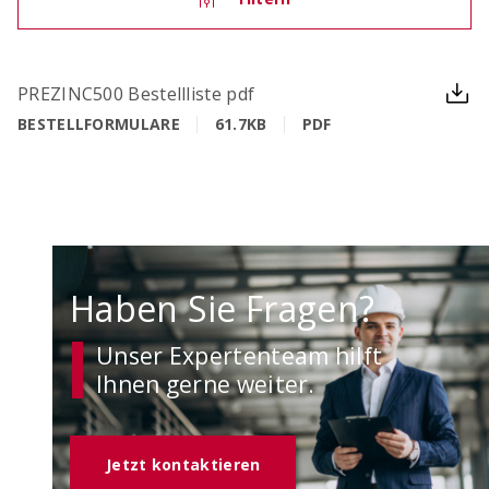
OCIMA – Lebensdauerbemessung
PREZINC500 Bestellliste pdf
Ziellebensdauer von Stahlbetonbauwerken in der
BESTELLFORMULARE
61.7KB
PDF
Planungsphase überprüfen
Haben Sie Fragen?
Unser Expertenteam hilft
Ihnen gerne weiter.
ACILIST
Bewehrungstechnik-Listen einfach und schnell
Jetzt kontaktieren
erstellen