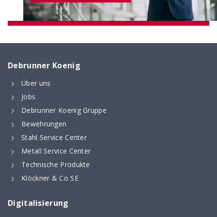
Debrunner Koenig
Über uns
Jobs
Digitaler Bewehrungsschieber
Debrunner Koenig Gruppe
Stoss- & Verankerungslängen und
Bewehrungen
Mindestabmessungen von Abbiegeformen -
Stahl Service Center
digital berechnet nach neuer SIA 262 (2025)
Metall Service Center
Technische Produkte
Klöckner & Co SE
Digitalisierung