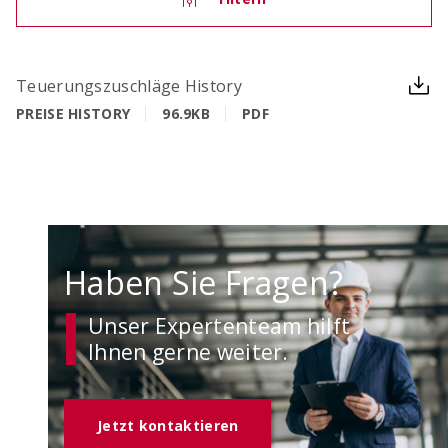
OCIMA – Lebensdauerbemessung
Teuerungszuschläge History
Ziellebensdauer von Stahlbetonbauwerken in der
PREISE HISTORY
96.9KB
PDF
Planungsphase überprüfen
Haben Sie Fragen?
Unser Expertenteam hilft
Ihnen gerne weiter.
ACILIST
Bewehrungstechnik-Listen einfach und schnell
Jetzt kontaktieren
erstellen