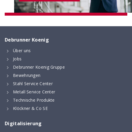
Debrunner Koenig
Über uns
Jobs
Digitaler Bewehrungsschieber
Debrunner Koenig Gruppe
Stoss- & Verankerungslängen und
Bewehrungen
Mindestabmessungen von Abbiegeformen -
Stahl Service Center
digital berechnet nach neuer SIA 262 (2025)
Metall Service Center
Technische Produkte
Klöckner & Co SE
Digitalisierung