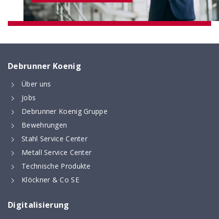
Debrunner Koenig
Über uns
Jobs
Digitaler Bewehrungsschieber
Debrunner Koenig Gruppe
Stoss- & Verankerungslängen und
Bewehrungen
Mindestabmessungen von Abbiegeformen -
Stahl Service Center
digital berechnet nach neuer SIA 262 (2025)
Metall Service Center
Technische Produkte
Klöckner & Co SE
Digitalisierung