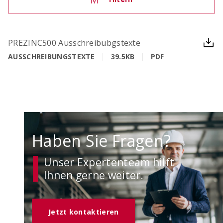
OCIMA – Lebensdauerbemessung
PREZINC500 Ausschreibubgstexte
Ziellebensdauer von Stahlbetonbauwerken in der
AUSSCHREIBUNGSTEXTE
39.5KB
PDF
Planungsphase überprüfen
Haben Sie Fragen?
Unser Expertenteam hilft
Ihnen gerne weiter.
ACILIST
Bewehrungstechnik-Listen einfach und schnell
Jetzt kontaktieren
erstellen