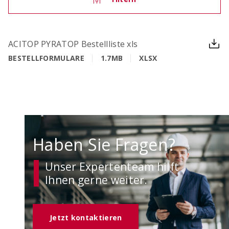
OCIMA – Lebensdauerbemessung
ACITOP PYRATOP Bestellliste xls
Ziellebensdauer von Stahlbetonbauwerken in der
BESTELLFORMULARE
1.7MB
XLSX
Planungsphase überprüfen
Haben Sie Fragen?
Unser Expertenteam hilft
Ihnen gerne weiter.
ACILIST
Bewehrungstechnik-Listen einfach und schnell
Jetzt kontaktieren
erstellen