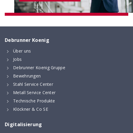
Debrunner Koenig
Über uns
Jobs
Digitaler Bewehrungsschieber
Debrunner Koenig Gruppe
Stoss- & Verankerungslängen und
Bewehrungen
Mindestabmessungen von Abbiegeformen -
Stahl Service Center
digital berechnet nach neuer SIA 262 (2025)
Metall Service Center
Technische Produkte
Klöckner & Co SE
Digitalisierung