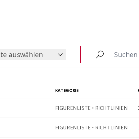
sdauerbemessung
Bewehrungstechnik-Lis
einfach und schnell erst
ensdauer von
tonbauwerken in der
sphase überprüfen
te auswählen
te auswählen
KATEGORIE
FIGURENLISTE • RICHTLINIEN
FIGURENLISTE • RICHTLINIEN