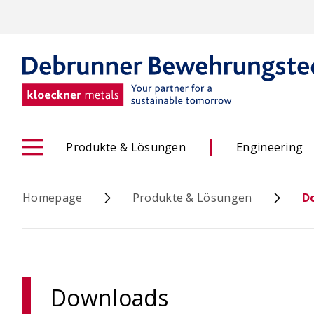
Skip
to
main
content
Produkte & Lösungen
Engineering
Homepage
Produkte & Lösungen
D
ACINOXplus® Höhenversatz
Downloads
- Konfigurator
OCIMA