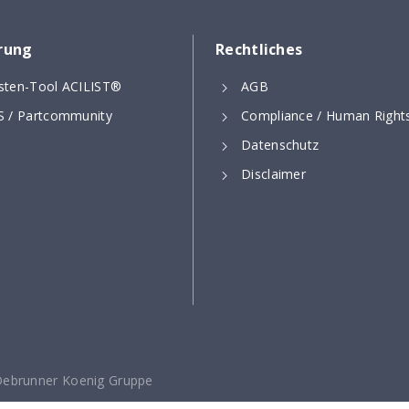
erung
Rechtliches
isten-Tool ACILIST®
AGB
 / Partcommunity
Compliance / Human Right
Datenschutz
Disclaimer
Debrunner Koenig Gruppe