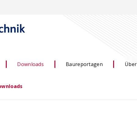
Downloads
Baureportagen
Über
ownloads
 –
ACILIST