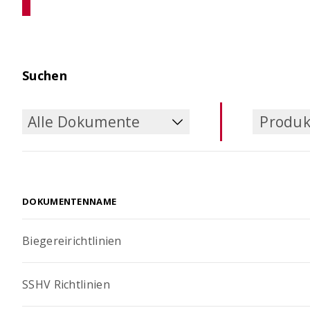
Leben
Kragplattenanschlüsse mit
Höhenversatz konfigurieren
Zielleb
Stahlbe
Planung
Suchen
Alle Dokumente
Produk
Alle Dokumente
Produk
DOKUMENTENNAME
Biegereirichtlinien
SSHV Richtlinien