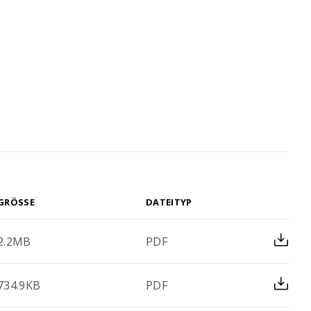
ten
Stoss- & Verankerungslängen
ellen
und Mindestabmessungen von
Abbiegeformen - digital
berechnet nach neuer SIA 262
(2025)
GRÖSSE
DATEITYP
2.2MB
PDF
734.9KB
PDF