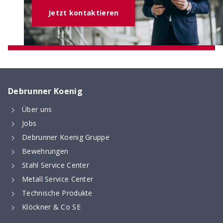
Jetzt kontaktieren
Debrunner Koenig
Über uns
Digitaler Bewehrungsschieber
Jobs
Stoss- & Verankerungslängen und
Mindestabmessungen von Abbiegeformen -
Debrunner Koenig Gruppe
digital berechnet nach neuer SIA 262 (2025)
Bewehrungen
Stahl Service Center
Metall Service Center
Technische Produkte
Klöckner & Co SE