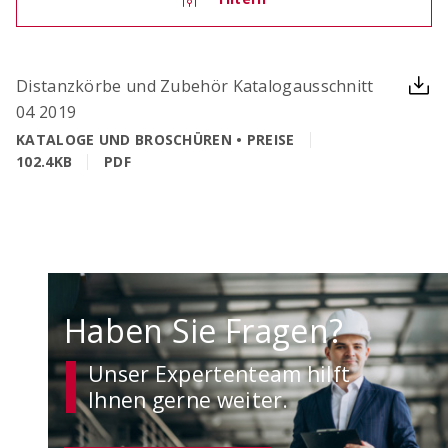
OCIMA – Lebensdauerbemessung
Distanzkörbe und Zubehör Katalogausschnitt
Ziellebensdauer von Stahlbetonbauwerken in der
04 2019
Planungsphase überprüfen
KATALOGE UND BROSCHÜREN • PREISE
102.4KB
PDF
Haben Sie Fragen?
Unser Expertenteam hilft
ACILIST
Ihnen gerne weiter.
Bewehrungstechnik-Listen einfach und schnell
erstellen