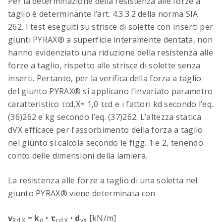
Per la determinazione della resistenza alle forze a
taglio è determinante l’art. 4.3.3.2 della norma SIA
262. I test eseguiti su strisce di solette con inserti per
giunti PYRAX® a superficie interamente dentata, non
hanno evidenziato una riduzione della resistenza alle
forze a taglio, rispetto alle strisce di solette senza
inserti. Pertanto, per la verifica della forza a taglio
del giunto PYRAX® si applicano l’invariato parametro
caratteristico τcd,X= 1,0 τcd e i fattori kd secondo l’eq.
(36)262 e kg secondo l’eq. (37)262. L’altezza statica
dVX efficace per l’assorbimento della forza a taglio
nel giunto si calcola secondo le figg. 1 e 2, tenendo
conto delle dimensioni della lamiera.
La resistenza alle forze a taglio di una soletta nel
giunto PYRAX® viene determinata con
v
=
k
•
τ
•
d
[kN/m]
Rd,X
d
cd,X
vX