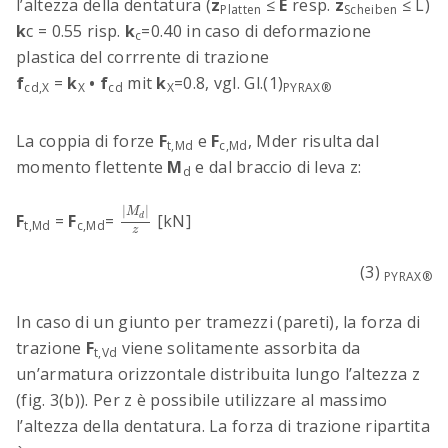
l’altezza della dentatura (
z
≤
E
resp.
z
≤ L)
Platten
Scheiben
k
c = 0.55 risp.
k
=0.40 in caso di deformazione
c
plastica del corrrente di trazione
f
=
k
•
f
mit
k
=0.8, vgl. Gl.(1)
cd,X
X
cd
X
PYRAX®
La coppia di forze
F
e
F
, Mder risulta dal
t,Md
c,Md
momento flettente
M
e dal braccio di leva z:
d
|
M
d
|
z
|
|
M
F
=
F
=
[kN]
d
t,Md
c,Md
z
(3)
PYRAX®
In caso di un giunto per tramezzi (pareti), la forza di
trazione
F
viene solitamente assorbita da
t,Vd
un’armatura orizzontale distribuita lungo l’altezza z
(fig. 3(b)). Per z è possibile utilizzare al massimo
l’altezza della dentatura. La forza di trazione ripartita