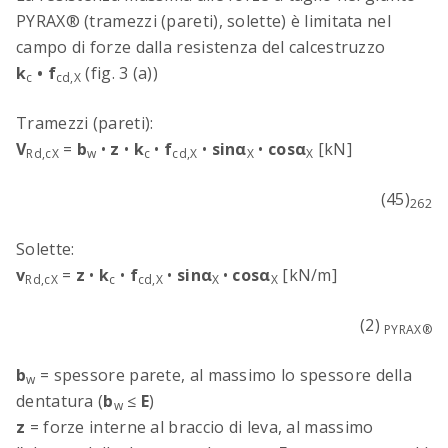
PYRAX® (tramezzi (pareti), solette) è limitata nel
campo di forze dalla resistenza del calcestruzzo
k
•
f
(fig. 3 (a))
c
cd,X
Tramezzi (pareti):
V
=
b
•
z
•
k
•
f
•
sin
α
•
cos
α
[kN]
Rd,cX
w
c
cd,X
X
X
(45)
262
Solette:
v
=
z
•
k
•
f
•
sin
α
•
cos
α
[kN/m]
Rd,cX
c
cd,X
X
X
(2)
PYRAX®
b
= spessore parete, al massimo lo spessore della
w
dentatura (
b
≤
E
)
w
z
= forze interne al braccio di leva, al massimo