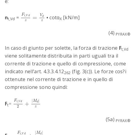
è:
F
t
,
V
d
z
=
V
d
z
F
V
,
t
V
d
n
=
=
•
cot
α
[kN/m]
d
t,Vd
X
z
z
(4)
PYRAX®
In caso di giunto per solette, la forza di trazione
F
t,Vd
viene solitamente distribuita in parti uguali tra il
corrente di trazione e quello di compressione, come
indicato nell’art. 4.3.3.4.12
(fig. 3(c)). Le forze cos?i
262
ottenute nel corrente di trazione e in quello di
compressione sono quindi:
F
t
,
V
d
2
+
|
M
d
|
z
|
|
F
M
,
t
V
d
F
=
+
d
t
2
z
(5a)
PYRAX®
F
t
,
V
d
2
+
|
M
d
|
z
|
|
F
M
,
t
V
d
d