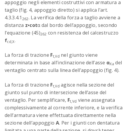
appoggio negli elementi costruttivi con armatura a
taglio (fig. 4, appoggio diretto) si applica l’art.
4.3.3.4.1
. La verifica della forza a taglio avviene a
262
distanza
z•cot
α
dal bordo dell’appoggio, secondo
l’equazione (45)
con resistenza del calcestruzzo
262
f
.
cd,X
La forza di trazione
F
nel giunto viene
t,Vd
determinata in base all’inclinazione dell’asse
α
del
Xa
ventaglio centrato sulla linea dell’appoggio (fig. 4).
La forza di trazione
F
agisce nella sezione del
t,Vd
giunto sul punto di intersezione dell’asse del
ventaglio. Per semplificare,
F
viene assegnata
t,Vd
complessivamente al corrente inferiore, e la verifica
dell’armatura viene effettuata direttamente nella
sezione dell’appoggio
A
. Per i giunti con dentatura
limitata a una parte della sezione, si dovrà tener