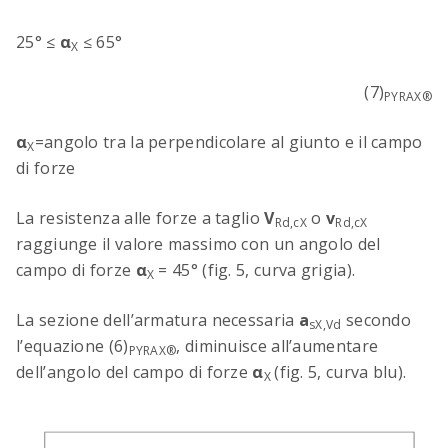
25° ≤
α
≤ 65°
X
(7)
PYRAX®
α
=angolo tra la perpendicolare al giunto e il campo
X
di forze
La resistenza alle forze a taglio
V
o
v
Rd,cX
Rd,cX
raggiunge il valore massimo con un angolo del
campo di forze
α
= 45° (fig. 5, curva grigia).
X
La sezione dell’armatura necessaria
a
secondo
sX,Vd
l’equazione (6)
, diminuisce all’aumentare
PYRAX®
dell’angolo del campo di forze
α
(fig. 5, curva blu).
X