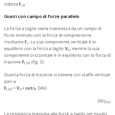
ridotta
f
.
cd
Giunti con campo di forze parallelo
La forza a taglio viene trasmessa da un campo di
forze inclinato con la forza di compressione
risultante
F
. La sua componente verticale è in
c
equilibrio con la forza a taglio
V
, mentre la sua
d
componente orizzontale è in equilibrio con la forza di
trazione
F
(fig. 3).
t,Vd
Questa forza di trazione si ottiene con staffe verticali
pari a
F
=
V
•
cot
α
[kN]
t,Vd
d
X
(50)
262
La resistenza massima alle forze a taglio nel giunto