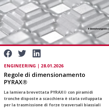
OCIMA – Valutazione della durata di vita
Verificare la durata di vita prevista delle strutture
in cemento armato durante la fase di
progettazione.
ENGINEERING | 28.01.2026
Regole di dimensionamento
PYRAX®
La lamiera brevettata PYRAX® con piramidi
tronche disposte a scacchiera è stata sviluppata
ACILIST
per la trasmissione di forze trasversali biassiali