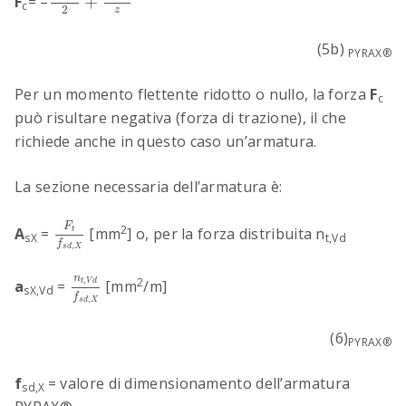
F
= –
+
c
2
z
(5b)
PYRAX®
Per un momento flettente ridotto o nullo, la forza
F
c
può risultare negativa (forza di trazione), il che
richiede anche in questo caso un’armatura.
La sezione necessaria dell’armatura è:
F
t
f
s
d
,
X
F
2
A
=
[mm
] o, per la forza distribuita n
t
sX
t,Vd
f
,
s
d
X
n
t
,
V
d
f
s
d
,
X
n
,
2
t
V
d
a
=
[mm
/m]
sX,Vd
f
,
s
d
X
(6)
PYRAX®
f
= valore di dimensionamento dell’armatura
sd,X