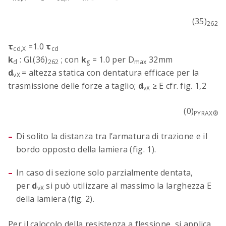
(35)
262
τ
=1.0
τ
cd,X
cd
k
: Gl.(36)
; con
k
= 1.0 per D
32mm
d
262
g
max
d
= altezza statica con dentatura efficace per la
vX
trasmissione delle forze a taglio;
d
≥ E cfr. fig. 1,2
vX
(0)
PYRAX®
Di solito la distanza tra l’armatura di trazione e il
bordo opposto della lamiera (fig. 1).
In caso di sezione solo parzialmente dentata,
per
d
si può utilizzare al massimo la larghezza E
vX
della lamiera (fig. 2).
Per il calocolo della resistenza a flessione, si applica