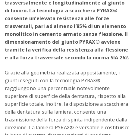
Crea facilmente e rapidamente elenchi di
trasversalmente e longitudinalmente al giunto
tecnologie di rinforzo
di lavoro. La tecnologia a scacchiera PYRAX®
consente un’elevata resistenza alle forze
trasversali, pari ad almeno l’85% di un elemento
monolitico in cemento armato senza flessione. Il
dimensionamento del giunto PYRAX® avviene
tramite la verifica della resistenza alla flessione
e alla forza trasversale secondo la norma SIA 262.
Grazie alla geometria realizzata appositamente, i
Tabella digitale per la piegatura dell’acciaio di
giunti eseguiti con la tecnologia PYRAX®
armatura
raggiungono una percentuale notevolmente
Lunghezze dei giunti di sovrapposizione,
superiore di superficie della dentatura, rispetto alla
lunghezze di ancoraggio e dimensioni minime dei
superficie totale. Inoltre, la disposizione a scacchiera
ferri sagomati – calcolati in modo digitale secondo
della dentatura sulla lamiera, consente una
la nuova norma SIA 262 (2025)
trasmissione della forza di spinta indipendente dalla
direzione. La lamiera PYRAX® è versatile e costituisce