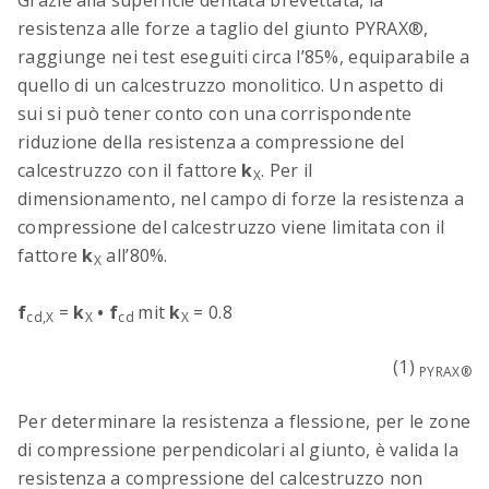
Grazie alla superficie dentata brevettata, la
resistenza alle forze a taglio del giunto PYRAX®,
raggiunge nei test eseguiti circa l’85%, equiparabile a
quello di un calcestruzzo monolitico. Un aspetto di
sui si può tener conto con una corrispondente
riduzione della resistenza a compressione del
calcestruzzo con il fattore
k
. Per il
X
dimensionamento, nel campo di forze la resistenza a
compressione del calcestruzzo viene limitata con il
fattore
k
all’80%.
X
f
=
k
•
f
mit
k
= 0.8
cd,X
X
cd
X
(1)
PYRAX®
Per determinare la resistenza a flessione, per le zone
di compressione perpendicolari al giunto, è valida la
resistenza a compressione del calcestruzzo non