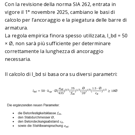
Crea facilmente e rapidamente elenchi di
Con la revisione della norma SIA 262, entrata in
tecnologie di rinforzo
vigore il 1° novembre 2025, cambiano le basi di
calcolo per l’ancoraggio e la piegatura delle barre di
armatura.
La regola empirica finora spesso utilizzata, l_bd = 50
× Ø, non sarà più sufficiente per determinare
correttamente la lunghezza di ancoraggio
necessaria.
Il calcolo di l_bd si basa ora su diversi parametri:
Tabella digitale per la piegatura dell’acciaio di
armatura
Lunghezze dei giunti di sovrapposizione,
lunghezze di ancoraggio e dimensioni minime dei
ferri sagomati – calcolati in modo digitale secondo
la nuova norma SIA 262 (2025)