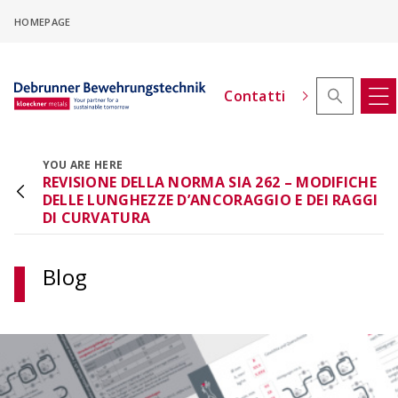
Skip
HOMEPAGE
to
main
content
Contatti
YOU ARE HERE
REVISIONE DELLA NORMA SIA 262 – MODIFICHE
Configuratore di offset in altezza
DELLE LUNGHEZZE D’ANCORAGGIO E DEI RAGGI
ACINOXplus®
DI CURVATURA
Configurare i collegamenti delle solette a sbalzo
con offset di altezza
Blog