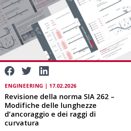
OCIMA – Valutazione della durata di vita
Verificare la durata di vita prevista delle strutture
in cemento armato durante la fase di
progettazione.
ENGINEERING | 17.02.2026
Revisione della norma SIA 262 –
Modifiche delle lunghezze
d’ancoraggio e dei raggi di
curvatura
ACILIST