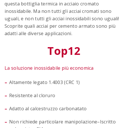
questa bottiglia termica in acciaio cromato
inossidabile. Ma non tutti gli acciai cromati sono
uguali, e non tutti gli acciai inossidabili sono uguali!
OCIMA – Valutazione della durata di vita
Scoprite quali acciai per cemento armato sono più
Verificare la durata di vita prevista delle
adatti alle diverse applicazioni.
strutture in cemento armato durante la fase di
progettazione.
Top12
La soluzione inossidabile più economica
Altamente legato 1.4003 (CRC 1)
Resistente al cloruro
Adatto al calcestruzzo carbonatato
ACILIST
Non richiede particolare manipolazione–Iscritto
Crea facilmente e rapidamente elenchi di