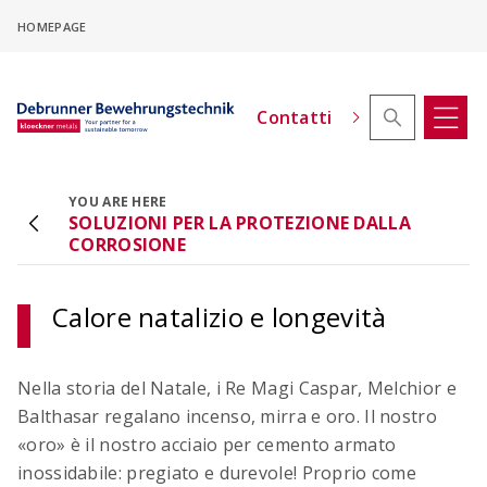
Skip
HOMEPAGE
to
main
content
Contatti
YOU ARE HERE
SOLUZIONI PER LA PROTEZIONE DALLA
Configuratore di offset in altezza
CORROSIONE
ACINOXplus®
Configurare i collegamenti delle solette a
sbalzo con offset di altezza
Calore natalizio e longevità
Nella storia del Natale, i Re Magi Caspar, Melchior e
Balthasar regalano incenso, mirra e oro. Il nostro
«oro» è il nostro acciaio per cemento armato
inossidabile: pregiato e durevole! Proprio come