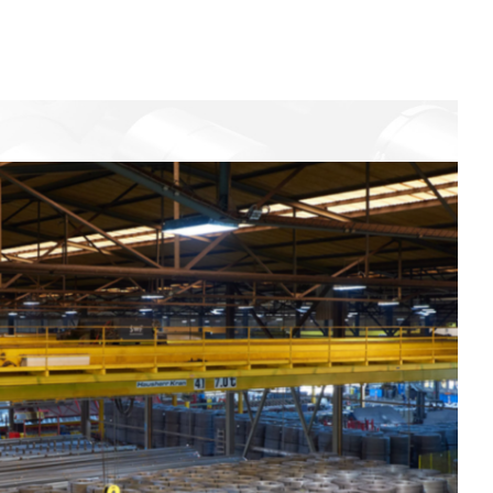
ten
Stoss- & Verankerungslängen
ellen
und Mindestabmessungen von
Abbiegeformen - digital
berechnet nach neuer SIA 262
(2025)