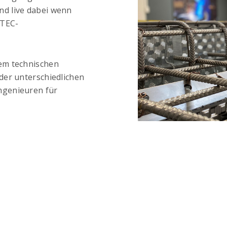
d live dabei wenn
RTEC-
em technischen
der unterschiedlichen
ngenieuren für