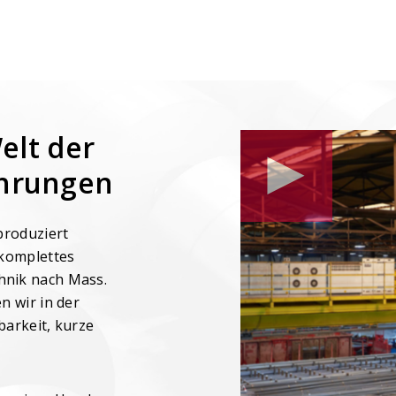
sdauerbemessung
Bewehrungstechnik-Lis
einfach und schnell erst
ensdauer von
tonbauwerken in der
sphase überprüfen
elt der
ehrungen
produziert
 komplettes
nik nach Mass.
 wir in der
barkeit, kurze