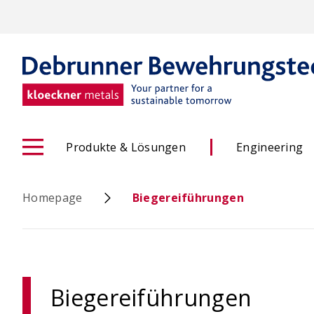
Skip
to
main
content
Produkte & Lösungen
Engineering
Homepage
Biegereiführungen
ACINOXplus® Höhenversatz
Biegereiführungen
- Konfigurator
OCIMA