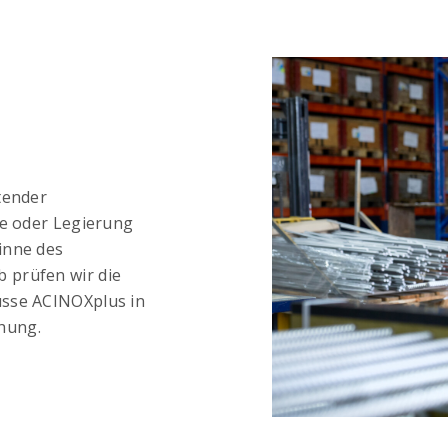
tender
te oder Legierung
inne des
 prüfen wir die
üsse ACINOXplus in
hung.