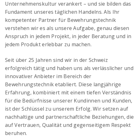
Unternehmenskultur verankert – und sie bilden das
Fundament unseres täglichen Handelns. Als Ihr
kompetenter Partner für Bewehrungstechnik
verstehen wir es als unsere Aufgabe, genau diesen
Anspruch in jedem Projekt, in jeder Beratung und in
jedem Produkt erlebbar zu machen.
Seit über 25 Jahren sind wir in der Schweiz
erfolgreich tätig und haben uns als verlässlicher und
Digitaler Bewehrungsschieber
innovativer Anbieter im Bereich der
Stoss- & Verankerungslängen und
Bewehrungstechnik etabliert. Diese langjährige
Mindestabmessungen von Abbiegeformen -
digital berechnet nach neuer SIA 262 (2025)
Erfahrung, kombiniert mit einem tiefen Verständnis
für die Bedürfnisse unserer Kundinnen und Kunden,
ist der Schlüssel zu unserem Erfolg. Wir setzen auf
nachhaltige und partnerschaftliche Beziehungen, die
auf Vertrauen, Qualität und gegenseitigem Respekt
beruhen.