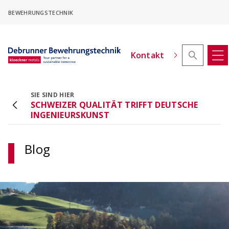
Skip
BEWEHRUNGSTECHNIK
to
main
content
Kontakt
SIE SIND HIER
SCHWEIZER QUALITÄT TRIFFT DEUTSCHE
ACINOXplus® Höhenversatz - Konfigurator
INGENIEURSKUNST
Kragplattenanschlüsse mit Höhenversatz
konfigurieren
Blog