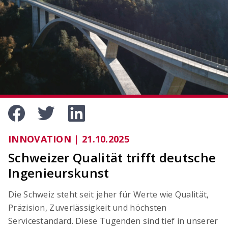
OCIMA – Lebensdauerbemessung
Ziellebensdauer von Stahlbetonbauwerken in der
Planungsphase überprüfen
INNOVATION | 21.10.2025
Schweizer Qualität trifft deutsche
Ingenieurskunst
Die Schweiz steht seit jeher für Werte wie Qualität,
ACILIST
Präzision, Zuverlässigkeit und höchsten
Bewehrungstechnik-Listen einfach und schnell
erstellen
Servicestandard. Diese Tugenden sind tief in unserer