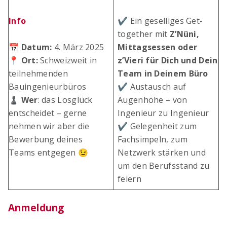
Info
✔️ Ein geselliges Get-
together mit
Z’Nüni,
📅
Datum:
4. März 2025
Mittagsessen oder
📍
Ort:
Schweizweit in
z’Vieri für Dich und Dein
teilnehmenden
Team in Deinem Büro
Bauingenieurbüros
✔️ Austausch auf
♟️
Wer
: das Losglück
Augenhöhe – von
entscheidet – gerne
Ingenieur zu Ingenieur
nehmen wir aber die
✔️ Gelegenheit zum
Bewerbung deines
Fachsimpeln, zum
Teams entgegen 😉
Netzwerk stärken und
um den Berufsstand zu
feiern
Anmeldung