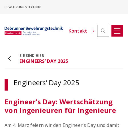
Skip
BEWEHRUNGSTECHNIK
to
main
content
Kontakt
SIE SIND HIER
ACINOXplus® Höhenversatz - Konfigurator
ENGINEERS’ DAY 2025
Kragplattenanschlüsse mit Höhenversatz
konfigurieren
Engineers’ Day 2025
Engineer’s Day: Wertschätzung
von Ingenieuren für Ingenieure
Am 4. März feiern wir den Engineer’s Day und damit