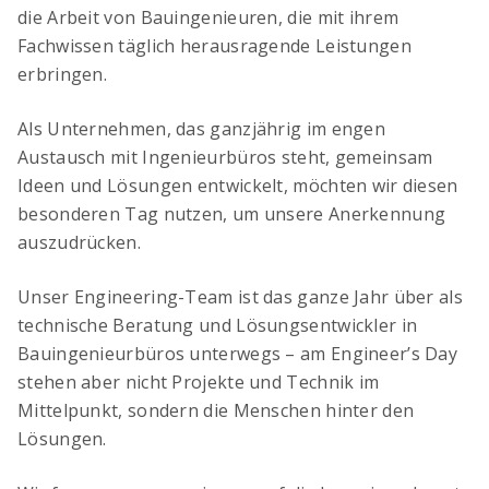
die Arbeit von Bauingenieuren, die mit ihrem
Fachwissen täglich herausragende Leistungen
OCIMA – Lebensdauerbemessung
erbringen.
Ziellebensdauer von Stahlbetonbauwerken in
der Planungsphase überprüfen
Als Unternehmen, das ganzjährig im engen
Austausch mit Ingenieurbüros steht, gemeinsam
Ideen und Lösungen entwickelt, möchten wir diesen
besonderen Tag nutzen, um unsere Anerkennung
auszudrücken.
Unser Engineering-Team ist das ganze Jahr über als
technische Beratung und Lösungsentwickler in
Bauingenieurbüros unterwegs – am Engineer’s Day
stehen aber nicht Projekte und Technik im
ACILIST
Mittelpunkt, sondern die Menschen hinter den
Bewehrungstechnik-Listen einfach und schnell
Lösungen.
erstellen