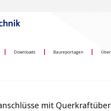
Downloads
Baureportagen
Über
chlüsse mit Querkraftübert
 –
ACILIST