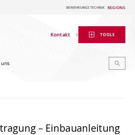
REGIONS
BEWEHRUNGSTECHNIK
Kontakt
TOOLS
 uns
ragung – Einbauanleitung
Digitaler
Bewehrungsschieber