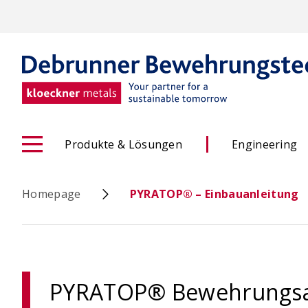
Skip
to
main
content
Produkte & Lösungen
Engineering
Homepage
PYRATOP® – Einbauanleitung
ACINOXplus® Höhenversatz
PYRATOP® Bewehrungsans
- Konfigurator
OCIMA