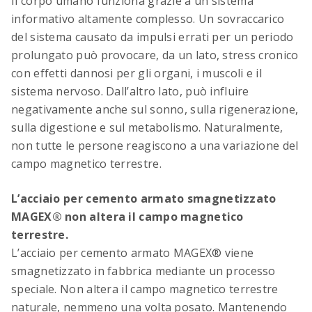
Il corpo umano funziona grazie a un sistema
tecnologie di rinforzo
informativo altamente complesso. Un sovraccarico
del sistema causato da impulsi errati per un periodo
prolungato può provocare, da un lato, stress cronico
con effetti dannosi per gli organi, i muscoli e il
sistema nervoso. Dall’altro lato, può influire
negativamente anche sul sonno, sulla rigenerazione,
sulla digestione e sul metabolismo. Naturalmente,
non tutte le persone reagiscono a una variazione del
campo magnetico terrestre.
Tabella digitale per la piegatura dell’acciaio
di armatura
L’acciaio per cemento armato smagnetizzato
Lunghezze dei giunti di sovrapposizione,
lunghezze di ancoraggio e dimensioni minime
MAGEX® non altera il campo magnetico
dei ferri sagomati – calcolati in modo digitale
terrestre.
secondo la nuova norma SIA 262 (2025)
L’acciaio per cemento armato MAGEX® viene
smagnetizzato in fabbrica mediante un processo
speciale. Non altera il campo magnetico terrestre
naturale, nemmeno una volta posato. Mantenendo