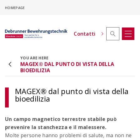
Skip
HOMEPAGE
to
main
content
Contatti
YOU ARE HERE
MAGEX® DAL PUNTO DI VISTA DELLA
Configuratore di offset in altezza
BIOEDILIZIA
ACINOXplus®
Configurare i collegamenti delle solette a
sbalzo con offset di altezza
MAGEX® dal punto di vista della
bioedilizia
Un campo magnetico terrestre stabile può
prevenire la stanchezza e il malessere.
Molte persone hanno problemi di salute, ma non ne