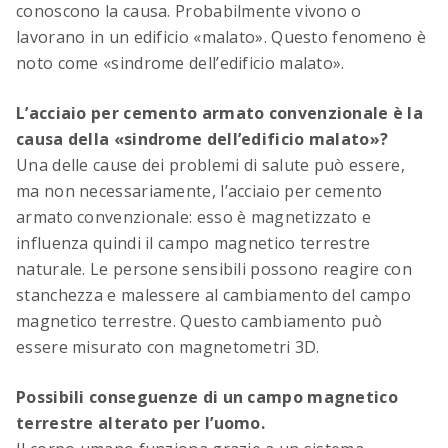
conoscono la causa. Probabilmente vivono o
lavorano in un edificio «malato». Questo fenomeno è
noto come «sindrome dell’edificio malato».
OCIMA – Valutazione della durata di vita
Verificare la durata di vita prevista delle
L’acciaio per cemento armato convenzionale è la
strutture in cemento armato durante la fase di
causa della «sindrome dell’edificio malato»?
progettazione.
Una delle cause dei problemi di salute può essere,
ma non necessariamente, l’acciaio per cemento
armato convenzionale: esso è magnetizzato e
influenza quindi il campo magnetico terrestre
naturale. Le persone sensibili possono reagire con
stanchezza e malessere al cambiamento del campo
magnetico terrestre. Questo cambiamento può
essere misurato con magnetometri 3D.
Possibili conseguenze di un campo magnetico
ACILIST
terrestre alterato per l’uomo.
Crea facilmente e rapidamente elenchi di