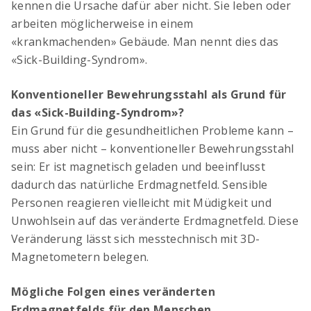
kennen die Ursache dafür aber nicht. Sie leben oder
arbeiten möglicherweise in einem
«krankmachenden» Gebäude. Man nennt dies das
OCIMA – Lebensdauerbemessung
«Sick-Building-Syndrom».
Ziellebensdauer von Stahlbetonbauwerken in
der Planungsphase überprüfen
Konventioneller Bewehrungsstahl als Grund für
das «Sick-Building-Syndrom»?
Ein Grund für die gesundheitlichen Probleme kann –
muss aber nicht – konventioneller Bewehrungsstahl
sein: Er ist magnetisch geladen und beeinflusst
dadurch das natürliche Erdmagnetfeld. Sensible
Personen reagieren vielleicht mit Müdigkeit und
Unwohlsein auf das veränderte Erdmagnetfeld. Diese
Veränderung lässt sich messtechnisch mit 3D-
ACILIST
Magnetometern belegen.
Bewehrungstechnik-Listen einfach und schnell
erstellen
Mögliche Folgen eines veränderten
Erdmagnetfelds für den Menschen