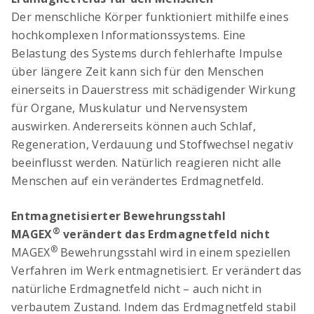
Der menschliche Körper funktioniert mithilfe eines
hochkomplexen Informationssystems. Eine
Belastung des Systems durch fehlerhafte Impulse
über längere Zeit kann sich für den Menschen
einerseits in Dauerstress mit schädigender Wirkung
für Organe, Muskulatur und Nervensystem
auswirken. Andererseits können auch Schlaf,
Digitaler Bewehrungsschieber
Regeneration, Verdauung und Stoffwechsel negativ
Stoss- & Verankerungslängen und
beeinflusst werden. Natürlich reagieren nicht alle
Mindestabmessungen von Abbiegeformen -
Menschen auf ein verändertes Erdmagnetfeld.
digital berechnet nach neuer SIA 262 (2025)
Entmagnetisierter Bewehrungsstahl
®
MAGEX
verändert das Erdmagnetfeld nicht
®
MAGEX
Bewehrungsstahl wird in einem speziellen
Verfahren im Werk entmagnetisiert. Er verändert das
natürliche Erdmagnetfeld nicht – auch nicht in
verbautem Zustand. Indem das Erdmagnetfeld stabil