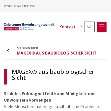
Skip
BEWEHRUNGSTECHNIK
to
main
content
Kontakt
SIE SIND HIER
ACINOXplus® Höhenversatz - Konfigurator
MAGEX® AUS BAUBIOLOGISCHER SICHT
Kragplattenanschlüsse mit Höhenversatz
konfigurieren
MAGEX® aus baubiologischer
Sicht
Stabiles Erdmagnetfeld kann Müdigkeit und
Unwohlsein vorbeugen
Viele Menschen haben gesundheitliche Probleme,