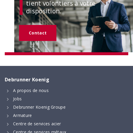
commande de Technique d’armature
tient volontiers à votre
disposition.
Contact
Tabelle numérique de façonnage
Debrunner Koenig
Longueurs de recouvrement et d’ancrage, ainsi
que dimensions minimales des formes de pliage –
A propos de nous
calculées numériquement selon la nouvelle norme
SIA 262 (2025)
Jobs
Debrunner Koenig Groupe
Armature
Centre de services acier
Centre de services métaux