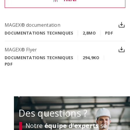
MAGEX® documentation
OCIMA – calcul de la durée de vie
DOCUMENTATIONS TECHNIQUES
2,8MO
PDF
Vérifier la durée de vie cible des ouvrages en
béton armé lors de la phase d’étude
MAGEX® Flyer
DOCUMENTATIONS TECHNIQUES
294,9KO
PDF
Des questions ?
ACILIST
Notre
équipe d’experts
se
Etablir de manière simple et rapide des listes de