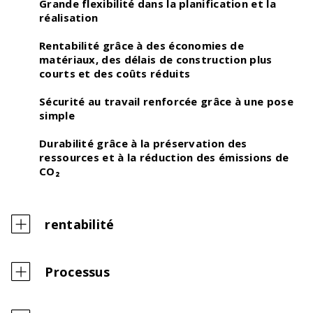
commande de Technique d’armature
Grande flexibilité
dans la planification et la
réalisation
Rentabilité
grâce à des économies de
matériaux, des délais de construction plus
courts et des coûts réduits
Sécurité
au travail renforcée grâce à une pose
simple
Durabilité
grâce à la préservation des
ressources et à la réduction des émissions de
Tabelle numérique de façonnage
CO₂
Longueurs de recouvrement et d’ancrage, ainsi
que dimensions minimales des formes de pliage –
calculées numériquement selon la nouvelle norme
rentabilité
SIA 262 (2025)
Processus