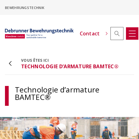
Skip
BEWEHRUNGSTECHNIK
to
main
content
Contact
VOUS ÊTES ICI
TECHNOLOGIE D’ARMATURE BAMTEC®
ACINOXplus® - configurateur pour hauteur
décalée
Configurer les consoles isolantes à hauteur
Technologie d’armature
décalée
BAMTEC®