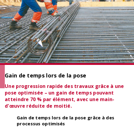
OCIMA – calcul de la durée de vie
Vérifier la durée de vie cible des ouvrages en
béton armé lors de la phase d’étude
Gain de temps lors de la pose
Une progression rapide des travaux grâce à une
pose optimisée – un gain de temps pouvant
atteindre 70 % par élément, avec une main-
d'œuvre réduite de moitié.
Gain de temps
lors de la pose grâce à des
ACILIST
processus optimisés
Etablir de manière simple et rapide des listes de