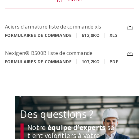
Aciers d’armature liste de commande xls
OCIMA – calcul de la durée de vie
FORMULAIRES DE COMMANDE
612,0KO
XLS
Vérifier la durée de vie cible des ouvrages en
béton armé lors de la phase d’étude
Nexigen® B500B liste de commande
FORMULAIRES DE COMMANDE
107,2KO
PDF
Des questions ?
ACILIST
Notre
équipe d’experts
se
Etablir de manière simple et rapide des listes de
tient volontiers à votre