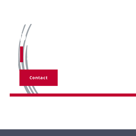
Des questions ?
Notre
équipe d’experts
se tient v
disposition.
Contact