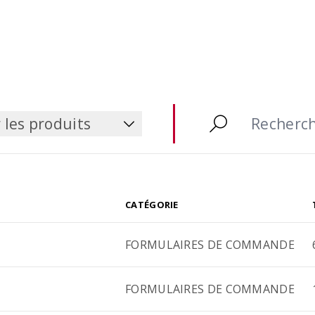
Etablir de manière simpl
rapide des listes de co
la durée de vie cible des
Technique d’armature
s en béton armé lors de
 d’étude
 les produits
 les produits
CATÉGORIE
FORMULAIRES DE COMMANDE
FORMULAIRES DE COMMANDE