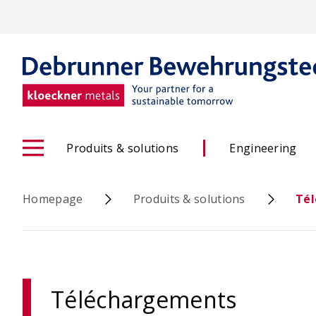
Skip
to
main
content
Produits & solutions
Engineering
Homepage
Produits & solutions
Té
ACINOXplus® -
Téléchargements
configurateur pour hauteur
OCIMA –