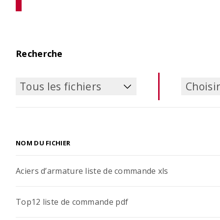
décalée
de vie
Configurer les consoles isolantes
Vérifier 
à hauteur décalée
ouvrage
la phase
Recherche
Tous les fichiers
Choisir
Tous les fichiers
Choisir
NOM DU FICHIER
Aciers d’armature liste de commande xls
Top12 liste de commande pdf