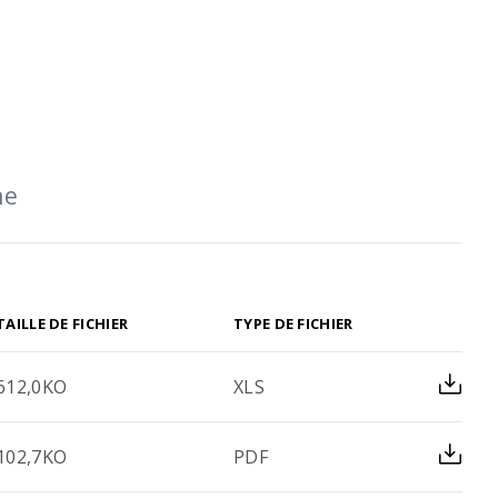
e et
Longueurs de recouvrement et
mmande de
d’ancrage, ainsi que dimensions
minimales des formes de pliage –
calculées numériquement selon
la nouvelle norme SIA 262 (2025)
TAILLE DE FICHIER
TYPE DE FICHIER
612,0KO
XLS
102,7KO
PDF