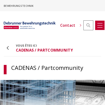
Skip
BEWEHRUNGSTECHNIK
to
main
content
Contact
VOUS ÊTES ICI
CADENAS / PARTCOMMUNITY
ACINOXplus® - configurateur pour hauteur
décalée
Configurer les consoles isolantes à hauteur
CADENAS / Partcommunity
décalée