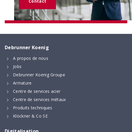
commande de Technique d’armature
Contact
Debrunner Koenig
A propos de nous
Jobs
Tabelle numérique de façonnage
Debrunner Koenig Groupe
Longueurs de recouvrement et d’ancrage, ainsi
Armature
que dimensions minimales des formes de pliage –
Centre de services acier
calculées numériquement selon la nouvelle norme
SIA 262 (2025)
Centre de services métaux
Produits techniques
Klöckner & Co SE
Digitalisation