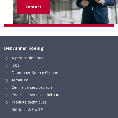
commande de Technique d’armature
Contact
Debrunner Koenig
A propos de nous
Tabelle numérique de façonnage
Jobs
Longueurs de recouvrement et d’ancrage, ainsi
Debrunner Koenig Groupe
que dimensions minimales des formes de pliage –
Armature
calculées numériquement selon la nouvelle norme
Centre de services acier
SIA 262 (2025)
Centre de services métaux
Produits techniques
Klöckner & Co SE