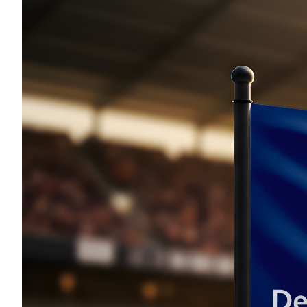
Leben
Kragplattenanschlüsse mit
Höhenversatz konfigurieren
Zielleb
Stahlbe
Planung