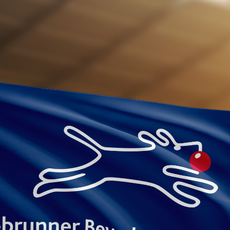
sdauerbemessung
Bewehrungstechnik-Lis
einfach und schnell erst
ensdauer von
tonbauwerken in der
sphase überprüfen