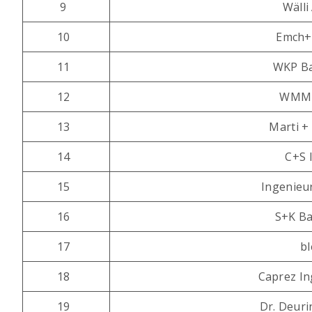
9
Wälli
10
Emch+
11
WKP Ba
12
WMM 
13
Marti +
14
C+S 
15
Ingenieu
16
S+K Ba
17
b
18
Caprez I
19
Dr. Deur