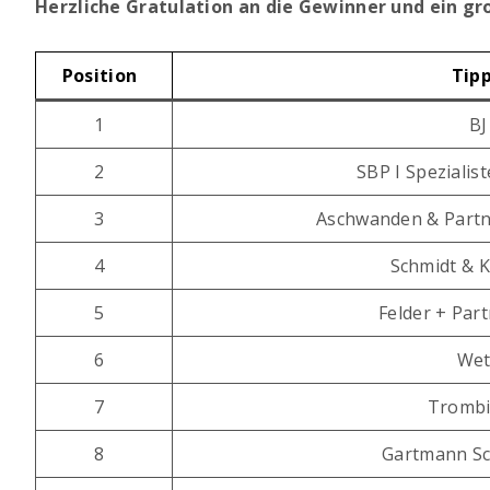
Herzliche Gratulation an die Gewinner und ein gr
Position
Tip
1
BJ
2
SBP I Spezialis
3
Aschwanden & Partn
4
Schmidt & 
5
Felder + Par
6
Wet
7
Trombi
8
Gartmann Sc