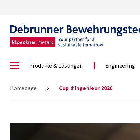
Skip
to
main
content
Produkte & Lösungen
Engineering
Homepage
Cup d’Ingenieur 2026
ACINOXplus® Höhenversatz
- Konfigurator
OCIMA