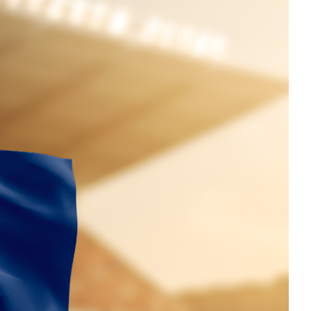
ten
Stoss- & Verankerungslängen
ellen
und Mindestabmessungen von
Abbiegeformen - digital
berechnet nach neuer SIA 262
(2025)