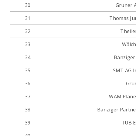
30
Gruner 
31
Thomas Jund
32
Theile
33
Wälch
34
Bänziger
35
SMT AG I
36
Gru
37
WAM Planer
38
Bänziger Partne
39
IUB 
40