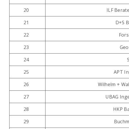
20
ILF Berat
21
D+S B
22
Fors
23
Geo
24
25
APT I
26
Wilhelm + Wa
27
UBAG Inge
28
HKP Ba
29
Buchm